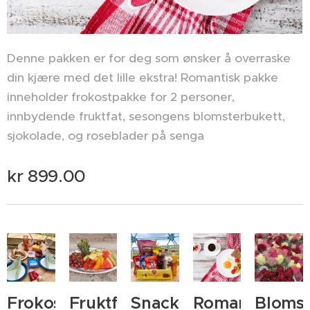
Denne pakken er for deg som ønsker å overraske
din kjære med det lille ekstra! Romantisk pakke
inneholder frokostpakke for 2 personer,
innbydende fruktfat, sesongens blomsterbukett,
sjokolade, og roseblader på senga
♥
kr
899.00
Frokostpakke
Fruktfat
Snackspakke
Romantisk
Blomst