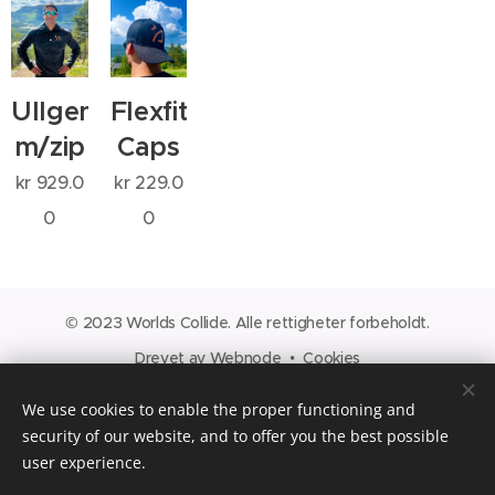
Ullgenser
Flexfit
m/zip
Caps
kr
929.0
kr
229.0
0
0
© 2023 Worlds Collide. Alle rettigheter forbeholdt.
Drevet av
Webnode
Cookies
Languages
We use cookies to enable the proper functioning and
Norsk
English
security of our website, and to offer you the best possible
user experience.