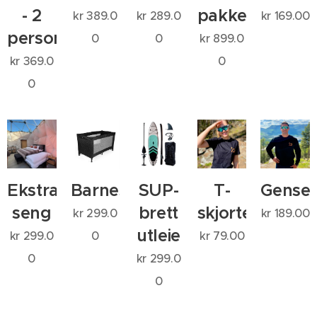
- 2
pakke
kr
389.0
kr
289.0
kr
169.00
personer
0
0
kr
899.0
kr
369.0
0
0
Ekstra
Barneseng
SUP-
T-
Gense
seng
brett
skjorte
kr
299.0
kr
189.00
utleie
kr
299.0
0
kr
79.00
0
kr
299.0
0