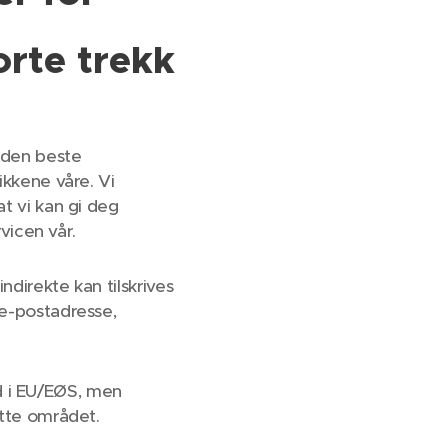
rte trekk
g den beste
ikkene våre. Vi
t vi kan gi deg
vicen vår.
ndirekte kan tilskrives
 e-postadresse,
and i EU/EØS, men
ette området.