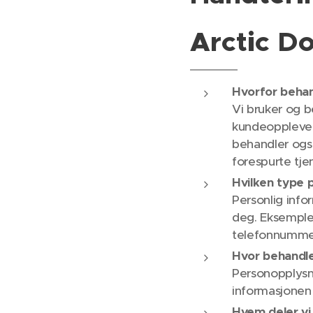
Arctic D
Hvorfor behan
Vi bruker og b
kundeopplevels
behandler også
forespurte tjen
Hvilken type 
Personlig info
deg. Eksempler
telefonnummer
Hvor behandle
Personopplysnin
informasjonen 
Hvem deler vi