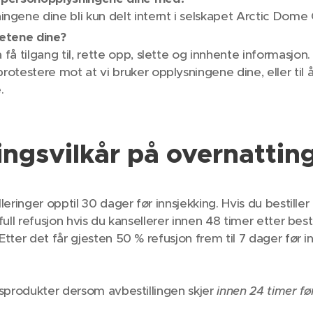
ngene dine bli kun delt internt i selskapet Arctic Dom
hetene dine?
å få tilgang til, rette opp, slette og innhente informasjon. I
 protestere mot at vi bruker opplysningene dine, eller til 
.
ingsvilkår på overnattin
elleringer opptil 30 dager før innsjekking. Hvis du bestill
 full refusjon hvis du kansellerer innen 48 timer etter best
Etter det får gjesten 50 % refusjon frem til 7 dager før i
ggsprodukter dersom avbestillingen skjer
innen 24 timer fø