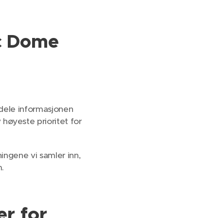
ic Dome
å dele informasjonen
høyeste prioritet for
ningene vi samler inn,
.
r for