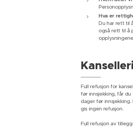
Personopplysni
Hva er rettig
Du har rett til 
også rett til å
opplysningene
Kanseller
Full refusjon for kans
før innsjekking, får du
dager før innsjekking. 
gis ingen refusjon.
Full refusjon av tille