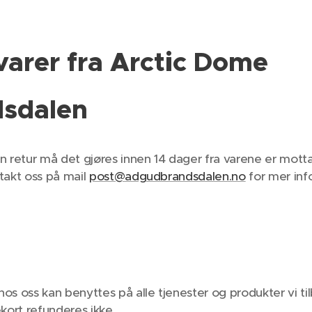
varer fra Arctic Dome
dsdalen
n retur må det gjøres innen 14 dager fra varene er motta
takt oss på mail
post@adgudbrandsdalen.no
for mer in
s oss kan benyttes på alle tjenester og produkter vi tilby
kort refunderes ikke.