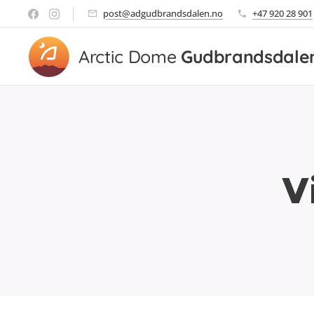
post@adgudbrandsdalen.no
+47 920 28 901
Arctic Dome
Gudbrandsdale
V