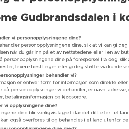
ome Gudbrandsdalen i ko
dler vi personopplysningene dine?
ehandler personopplysningene dine, slik at vi kan gi de
en når du går inn på et av nettstedene eller i en av but
 personopplysningene dine på forespørsel fra deg, slik a
ester, levere bestillinger eller gi deg støtte via kundeser
personopplysninger behandler vi?
rmasjon er enhver form for informasjon som direkte eller i
 på personopplysninger vi behandler, er navn, adresse,
, betalingsinformasjon og kjøpsordre.
r vi opplysningene dine?
gene dine blir vanligvis lagret i landet ditt eller i et l
kan også overføres til og behandles i et land utenfor d
 personopplysningene dine med?