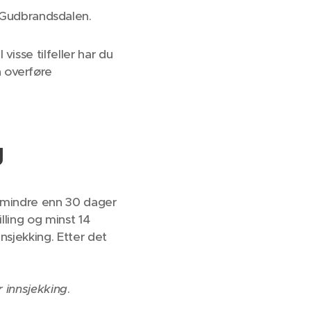
e Gudbrandsdalen.
 visse tilfeller har du
å overføre
g
er mindre enn 30 dager
illing og minst 14
nnsjekking. Etter det
r innsjekking
.