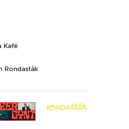
a Kafé
len Rondaståk