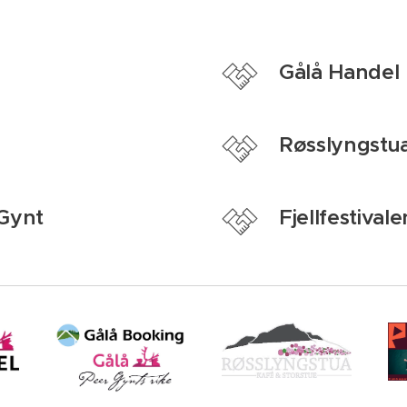
Gålå Handel
Røsslyngstu
 Gynt
Fjellfestiva